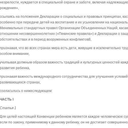
незрелости, нуждается в специальной охране и заботе, включая надлежащую п
рождения»,
ссылаясь
на положения Декларации о социальных и правовых принципах, ка
особенно при передаче детей на воспитание и их усыновлении на национал
Минимальных стандартных правил Организации Объединенных Наций, касаю
отношении несовершеннолетних («Пекинские правила») и Декларации о защ
обстоятельствах и в период вооруженных конфликтов8,
признавая,
что во всех странах мира есть дети, живущие в исключительно тру
особом внимании,
учитывая
должным образом важность традиций и культурных ценностей кажд
развития ребенка,
признавая
важность международного сотрудничества для улучшения условий ж
развивающихся странах,
согласились
о нижеследующем:
ЧАСТЬ I
Статья 1
Для целей настоящей Конвенции ребенком является каждое человеческое сущ
если по закону, применимому к данному ребенку, он не достигает совершенн