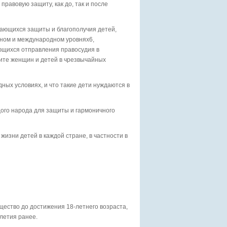
равовую защиту, как до, так и после
сающихся защиты и благополучия детей,
ьном и международном уровнях6,
щихся отправления правосудия в
ите женщин и детей в чрезвычайных
дных условиях, и что такие дети нуждаются в
ого народа для защиты и гармоничного
изни детей в каждой стране, в частности в
ество до достижения 18-летнего возраста,
олетия ранее.