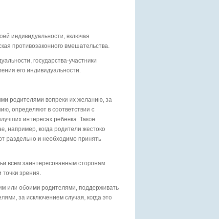
воей индивидуальности, включая
уская противозаконного вмешательства.
дуальности, государства-участники
ения его индивидуальности.
оими родителями вопреки их желанию, за
ию, определяют в соответствии с
лучших интересах ребенка. Такое
е, например, когда родители жестоко
ют раздельно и необходимо принять
атьи всем заинтересованным сторонам
 точки зрения.
ним или обоими родителями, поддерживать
ями, за исключением случая, когда это