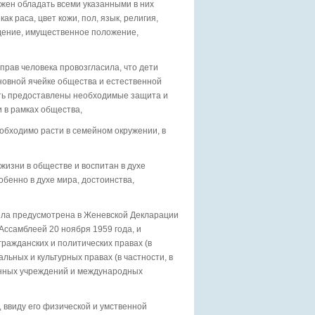
лжен обладать всеми указанными в них
ак раса, цвет кожи, пол, язык, религия,
дение, имущественное положение,
рав человека провозгласила, что дети
сновной ячейке общества и естественной
ыть предоставлены необходимые защита и
и в рамках общества,
еобходимо расти в семейном окружении, в
жизни в обществе и воспитан в духе
бенно в духе мира, достоинства,
была предусмотрена в Женевской Декларации
Ассамблеей 20 ноября 1959 года, и
ражданских и политических правах (в
альных и культурных правах (в частности, в
ванных учреждений и международных
, ввиду его физической и умственной