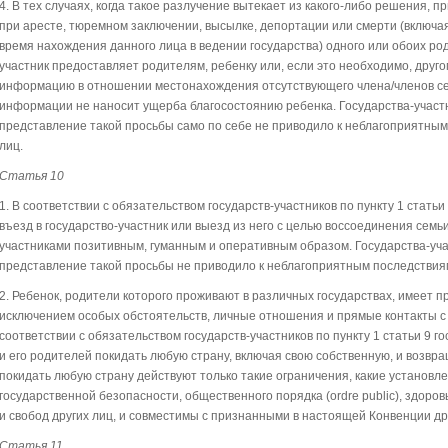
4. В тех случаях, когда такое разлучение вытекает из какого-либо решения, 
при аресте, тюремном заключении, высылке, депортации или смерти (включа
время нахождения данного лица в ведении государства) одного или обоих род
участник предоставляет родителям, ребенку или, если это необходимо, друг
информацию в отношении местонахождения отсутствующего члена/членов се
информации не наносит ущерба благосостоянию ребенка. Государства-участ
представление такой просьбы само по себе не приводило к неблагоприятным
лиц.
Статья 10
1. В соответствии с обязательством государств-участников по пункту 1 стать
въезд в государство-участник или выезд из него с целью воссоединения сем
участниками позитивным, гуманным и оперативным образом. Государства-уча
представление такой просьбы не приводило к неблагоприятным последствиям
2. Ребенок, родители которого проживают в различных государствах, имеет п
исключением особых обстоятельств, личные отношения и прямые контакты с 
соответствии с обязательством государств-участников по пункту 1 статьи 9 
и его родителей покидать любую страну, включая свою собственную, и возвра
покидать любую страну действуют только такие ограничения, какие установ
государственной безопасности, общественного порядка (ordre public), здоро
и свобод других лиц, и совместимы с признанными в настоящей Конвенции др
Статья 11