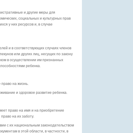
истративные и другие меры для
мических, социальных и культурных прав
ся у них ресурсов и, в случае
елей и в соответствующих случаях членов
екунов или других лиц, несущих по закону
нком в осуществлении им признанных
способностями ребенка.
 право на жизнь.
ыживание и здоровое развитие ребенка.
меет право на имя и на приобретение
 право на их заботу.
твии с их национальным законодательством
ментам в этой области, в частности, в