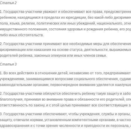
Статья 2
1. Государства-участники уважают и обеспечивают все права, предусмотрен
ребенком, находящимся в пределах их юрисдикции, без какой-либо дискримин
пола, языка, религии, политических или иных убеждений, национального, этн
имущественного положения, состояния здоровья и рождения ребенка, его род
либо иных обстоятельств.
2. Государства-участники принимают все необходимые меры для обеспечени
дискриминации или наказания на основе статуса, деятельности, выражаемых
родителей ребенка, законных опекунов или иных членов семьи.
Статья 3
1. Во всех действиях в отношении детей, независимо от того, предпринимаю
учреждениями, занимающимися вопросами социального обеспечения, судам
законодательными органами, первоочередное внимание уделяется наилучше
2. Государства-участники обязуются обеспечить ребенку такую защиту и забо
благополучия, принимая во внимание права и обязанности его родителей, опе
ответственность по закону, и с этой целью принимают все соответствующие
3. Государства-участники обеспечивают, чтобы учреждения, службы и органы,
защиту, отвечали нормам, установленным компетентными органами, в частнос
здравоохранения и с точки зрения численности и пригодности их персонала, 