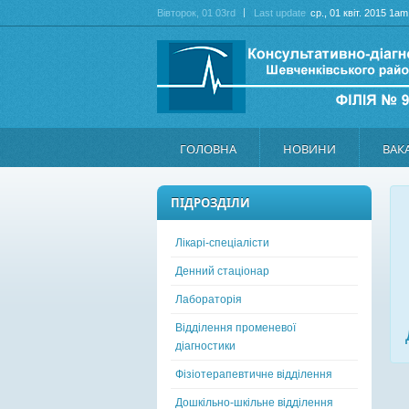
Вівторок
, 01 03rd
Last update
ср., 01 квіт. 2015 1am
ГОЛОВНА
НОВИНИ
ВАКА
ПІДРОЗДІЛИ
Лікарі-спеціалісти
Денний стаціонар
Лабораторія
Відділення променевої
діагностики
Фізіотерапевтичне відділення
Дошкільно-шкільне відділення